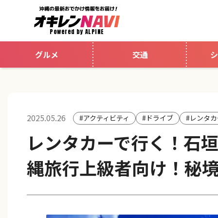
Powered by ALPINE
グルメ
交通
シ
2025.05.26
#アクティビティ
#ドライブ
#レンタカ
レンタカーで行く！石
縄旅行上級者向け！秘