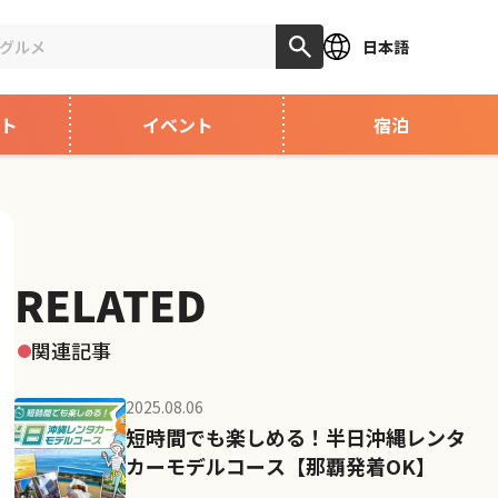
日本語
ト
イベント
宿泊
RELATED
関連記事
2025.08.06
短時間でも楽しめる！半日沖縄レンタ
カーモデルコース【那覇発着OK】