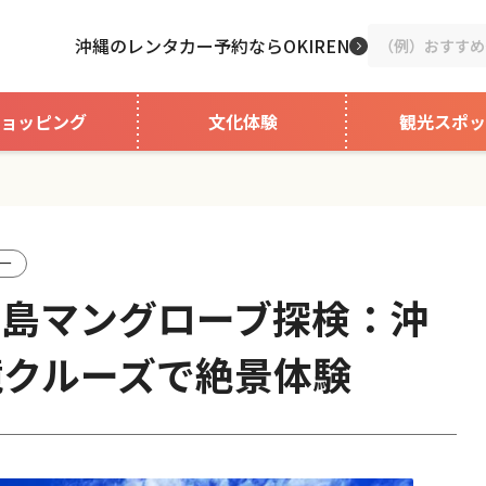
沖縄のレンタカー予約ならOKIREN
ョッピング
文化体験
観光スポッ
ー
垣島マングローブ探検：沖
境クルーズで絶景体験