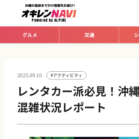
Powered by ALPINE
グルメ
交通
シ
2025.09.10
#アクティビティ
レンタカー派必見！沖
混雑状況レポート