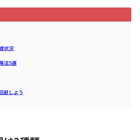
雑状況
略法5選
回避しよう