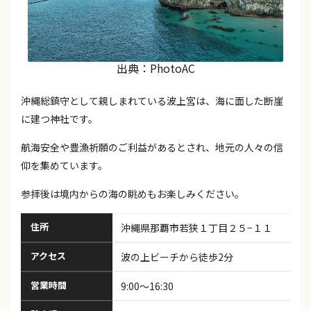
出典：PhotoAC
沖縄総鎮守として親しまれている波上宮は、海に面した断崖
に建つ神社です。
航海安全や豊漁祈願のご利益があるとされ、地元の人々の信
仰を集めています。
参拝後は境内からの海の眺めもお楽しみください。
住所
沖縄県那覇市若狭１丁目２５−１１
アクセス
波の上ビーチから徒歩2分
営業時間
9:00～16:30