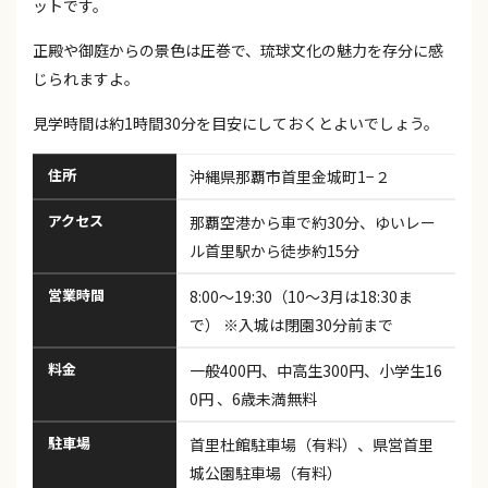
ットです。
正殿や御庭からの景色は圧巻で、琉球文化の魅力を存分に感
じられますよ。
見学時間は約1時間30分を目安にしておくとよいでしょう。
住所
沖縄県那覇市首里金城町1−２
アクセス
那覇空港から車で約30分、ゆいレー
ル首里駅から徒歩約15分
営業時間
8:00～19:30（10～3月は18:30ま
で） ※入城は閉園30分前まで
料金
一般400円、中高生300円、小学生16
0円 、6歳未満無料
駐車場
首里杜館駐車場（有料）、県営首里
城公園駐車場（有料）