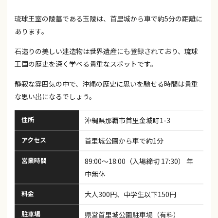
琉球王室の陵墓である玉陵は、首里城から車で約5分の距離に
あります。
石造りの美しい建造物は世界遺産にも登録されており、琉球
王国の歴史を深く学べる貴重なスポットです。
静寂な雰囲気の中で、沖縄の歴史に思いを馳せる時間は貴重
な思い出になるでしょう。
住所
沖縄県那覇市首里金城町1-3
アクセス
首里城公園から車で約1分
営業時間
89:00～18:00（入場締切 17:30） 年
中無休
料金
大人300円、中学生以下150円
駐車場
県営首里城公園駐車場（有料）