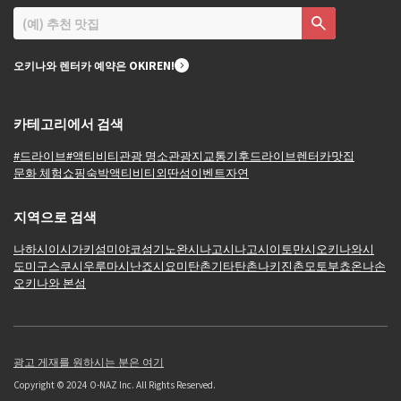
오키나와 렌터카 예약은 OKIREN!
카테고리에서 검색
#드라이브
#액티비티
관광 명소
관광지
교통
기후
드라이브
렌터카
맛집
문화 체험
쇼핑
숙박
액티비티
외딴섬
이벤트
자연
지역으로 검색
나하시
이시가키섬
미야코섬
기노완시
나고시
나고시
이토만시
오키나와시
도미구스쿠시
우루마시
난죠시
요미탄촌
기타탄촌
나키진촌
모토부쵸
온나손
오키나와 본섬
광고 게재를 원하시는 분은 여기
Copyright © 2024 O-NAZ Inc. All Rights Reserved.