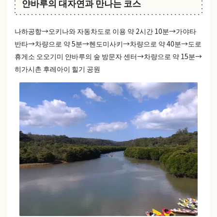
얀바루의 대자연과 만나는 코스
나하공항→오키나와 자동차도로 이용 약 2시간 10분→가야타
반타→차량으로 약 5분→헨도미사키→차량으로 약 40분→도로
휴게소 오오기미 얀바루의 숲 방문자 센터→차량으로 약 15분→
히가시촌 후레아이 힐기 공원