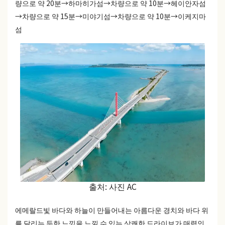
량으로 약 20분→하마히가섬→차량으로 약 10분→헤이안자섬
→차량으로 약 15분→미야기섬→차량으로 약 10분→이케지마
섬
출처: 사진 AC
에메랄드빛 바다와 하늘이 만들어내는 아름다운 경치와 바다 위
를 달리는 듯한 느낌을 느낄 수 있는 상쾌한 드라이브가 매력인