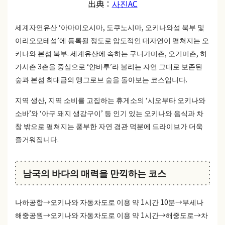
出典：
사진AC
세계자연유산 ‘아마미오시마, 도쿠노시마, 오키나와섬 북부 및
이리오모테섬’에 등록될 정도로 압도적인 대자연이 펼쳐지는 오
키나와 본섬 북부. 세계유산에 속하는 구니가미촌, 오기미촌, 히
가시촌 3촌을 중심으로 ‘얀바루’라 불리는 자연 그대로 보존된
숲과 본섬 최대급의 맹그로브 숲을 돌아보는 코스입니다.
지역 생산, 지역 소비를 고집하는 휴게소의 ‘시오부타 오키나와
소바’와 ‘아구 돼지 생강구이’ 등 인기 있는 오키나와 음식과 차
창 밖으로 펼쳐지는 풍부한 자연 경관 덕분에 드라이브가 더욱
즐거워집니다.
남국의 바다의 매력을 만끽하는 코스
나하공항→오키나와 자동차도로 이용 약 1시간 10분→부세나
해중공원→오키나와 자동차도로 이용 약 1시간→해중도로→차